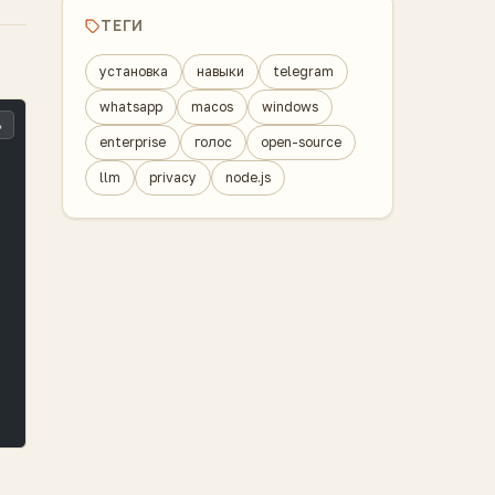
ТЕГИ
установка
навыки
telegram
whatsapp
macos
windows
ь
enterprise
голос
open-source
llm
privacy
node.js