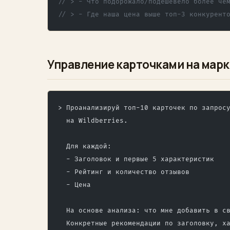
// > - Что подорожало/подешевело более че
// > - Где наша цена выше топ-3 конкурент
Управление карточками на мар
> Проанализируй топ-10 карточек по запрос
  на Wildberries.
  Для каждой:
  - Заголовок и первые 5 характеристик
  - Рейтинг и количество отзывов
  - Цена
  На основе анализа: что мне добавить в с
  Конкретные рекомендации по заголовку, х