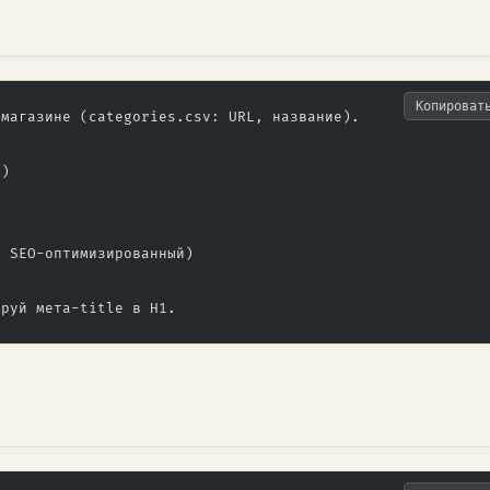
Копироват
-магазине (categories.csv: URL, название).
м)
, SEO-оптимизированный)
ируй мета-title в H1.