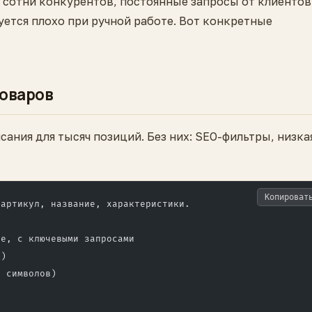
 сотни конкурентов, постоянные запросы от клиентов
руется плохо при ручной работе. Вот конкретные
товаров
сания для тысяч позиций. Без них: SEO-фильтры, низка
Копироват
 артикул, название, характеристики.
ое, с ключевыми запросами
в)
0 символов)