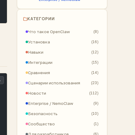
КАТЕГОРИИ
Что такое OpenClaw
(8)
Установка
(16)
Навыки
(12)
Интеграции
(15)
Сравнения
(14)
ь
Сценарии использования
(23)
Новости
(112)
Enterprise / NemoClaw
(9)
Безопасность
(10)
Сообщество
(1)
Для разработчиков
(6)