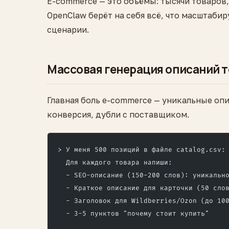
E-commerce — это объёмы: тысячи товаров,
OpenClaw берёт на себя всё, что масштаби
сценарии.
Массовая генерация описаний 
Главная боль e-commerce — уникальные опи
конверсия, дубли с поставщиком.
> У меня 500 позиций в файле catalog.csv:
  Для каждого товара напиши:
  - SEO-описание (150-200 слов): уникальн
  - Краткое описание для карточки (50 сло
  - Заголовок для Wildberries/Ozon (до 10
  - 3-5 пунктов "почему стоит купить"