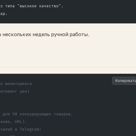
аз типа "высокое качество".
вар.
в нескольких недель ручной работы.
Копироват
го мониторинга
ниторинг цен)
s для 50 конкурирующих товаров.
вание, URL).
исылай в Telegram: