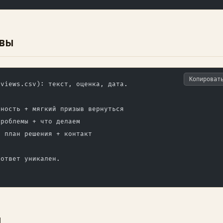
ывы
Копироват
eviews.csv): текст, оценка, дата.
рность + мягкий призыв вернуться
проблемы + что делаем
й план решения + контакт
 ответ уникален.
и