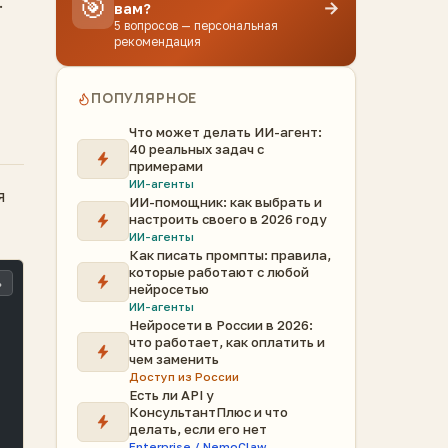
🎯
.
→
вам?
5 вопросов — персональная
рекомендация
ПОПУЛЯРНОЕ
Что может делать ИИ-агент:
40 реальных задач с
примерами
ИИ-агенты
я
ИИ-помощник: как выбрать и
настроить своего в 2026 году
ИИ-агенты
Как писать промпты: правила,
которые работают с любой
ь
нейросетью
ИИ-агенты
Нейросети в России в 2026:
что работает, как оплатить и
чем заменить
Доступ из России
Есть ли API у
КонсультантПлюс и что
делать, если его нет
Enterprise / NemoClaw