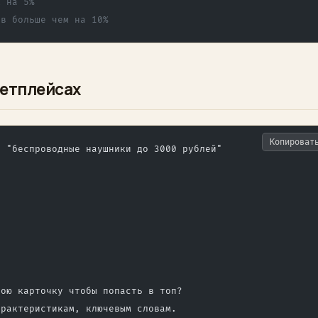
м на 5%
ов больше чем на 10%
кетплейсах
Копироват
у "беспроводные наушники до 3000 рублей"
вою карточку чтобы попасть в топ?
арактеристикам, ключевым словам.