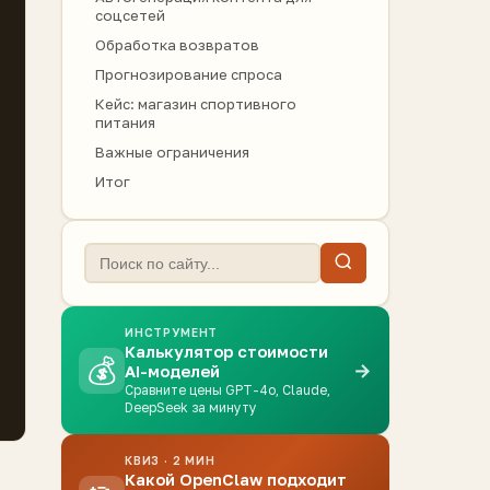
соцсетей
Обработка возвратов
Прогнозирование спроса
Кейс: магазин спортивного
питания
Важные ограничения
Итог
ИНСТРУМЕНТ
Калькулятор стоимости
💰
→
AI-моделей
Сравните цены GPT-4o, Claude,
DeepSeek за минуту
КВИЗ · 2 МИН
Какой OpenClaw подходит