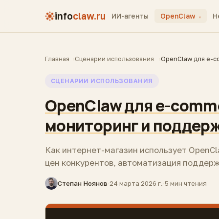
info
claw.ru
ИИ-агенты
OpenClaw
H
▾
Главная
Сценарии использования
OpenClaw для e-c
СЦЕНАРИИ ИСПОЛЬЗОВАНИЯ
OpenClaw для e-comme
мониторинг и поддер
Как интернет-магазин использует OpenCl
цен конкурентов, автоматизация поддерж
Степан Ноянов
·
24 марта 2026 г.
·
5 мин чтения