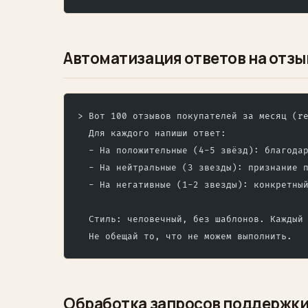
Автоматизация ответов на отз
> Вот 100 отзывов покупателей за месяц (r
  Для каждого напиши ответ:
  - На положительные (4-5 звёзд): благода
  - На нейтральные (3 звезды): признание 
  - На негативные (1-2 звезды): конкретны
  Стиль: человечный, без шаблонов. Каждый
  Не обещай то, что не можем выполнить.
Обработка запросов поддержк