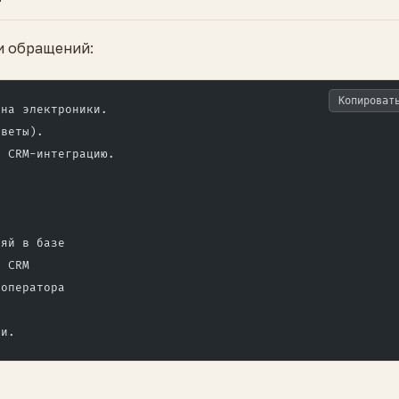
и обращений:
Копироват
ина электроники.
тветы).
з CRM-интеграцию.
у
ряй в базе
в CRM
 оператора
ии.