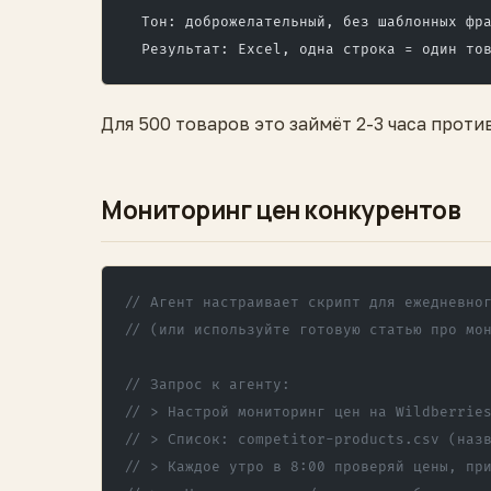
  Тон: доброжелательный, без шаблонных фр
  Результат: Excel, одна строка = один то
Для 500 товаров это займёт 2-3 часа проти
Мониторинг цен конкурентов
// Агент настраивает скрипт для ежедневно
// (или используйте готовую статью про мо
// Запрос к агенту:
// > Настрой мониторинг цен на Wildberrie
// > Список: competitor-products.csv (наз
// > Каждое утро в 8:00 проверяй цены, пр