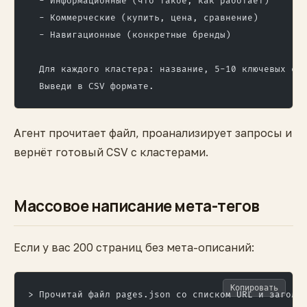
  - Информационные (что такое, как работает)
  - Коммерческие (купить, цена, сравнение)
  - Навигационные (конкретные бренды)
  Для каждого кластера: название, 5-10 ключевых сл
  Выведи в CSV формате.
Агент прочитает файл, проанализирует запросы и
вернёт готовый CSV с кластерами.
Массовое написание мета-тегов
Если у вас 200 страниц без мета-описаний:
Копировать
> Прочитай файл pages.json со списком URL и заголо