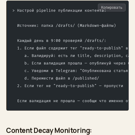
Копировать
> Настрой pipeline публикации контента:
  Источник: папка /drafts/ (Markdown-файлы)
  Каждый день в 9:00 проверяй /drafts/:
  1. Если файл содержит тег "ready-to-publish" в f
     a. Валидируй: есть ли title, description, cat
     b. Если валидация прошла — опубликуй через Gi
     c. Уведоми в Telegram: "Опубликована статья: 
     d. Перемести файл в /published/
  2. Если тег не "ready-to-publish" — пропусти
  Если валидация не прошла — сообщи что именно отс
Content Decay Monitoring: