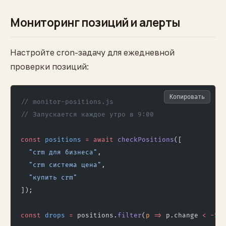
Мониторинг позиций и алерты
Настройте cron-задачу для ежедневной
проверки позиций:
Копировать
// monitor-positions.js
// Запускается каждое утро в 9:00
const
 positions
 =
 await
 checkPositions
([
  "crm для бизнеса"
,
  "crm система цена"
,
  "купить crm"
]);
const
 drops
 =
 positions.
filter
(
p
 =>
 p.change 
<
 -
5
)