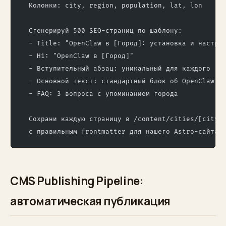
  Колонки: city, region, population, lat, lon
  Сгенерируй 500 SEO-страниц по шаблону:
  - Title: "OpenClaw в [Город]: установка и настро
  - H1: "OpenClaw в [Город]"
  - Вступительный абзац: уникальный для каждого го
  - Основной текст: стандартный блок об OpenClaw (
  - FAQ: 3 вопроса с упоминанием города
  Сохрани каждую страницу в /content/cities/[city-
  с правильным frontmatter для нашего Astro-сайта.
CMS Publishing Pipeline:
автоматическая публикация