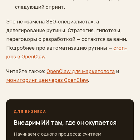
следующий спринт.
Это не «замена SEO-специалиста», а
делегирование рутины. Стратегия, гипотезы,
переговоры с разработкой — остаются за вами.
Подробнее про автоматизацию рутины —
cron-
jobs в OpenClaw
.
Читайте также:
OpenClaw для маркетолога
и
мониторинг цен через OpenClaw
.
ДЛЯ БИЗНЕСА
Внедрим ИИ там, где он окупается
Начинаем с одного процесса: считаем