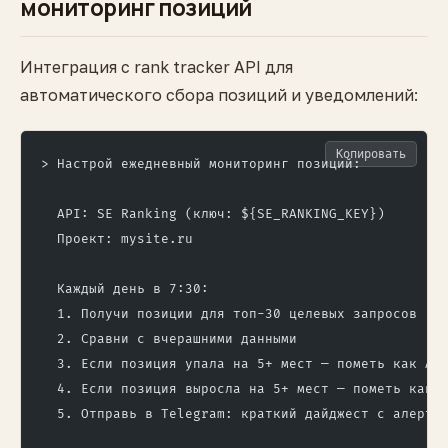
мониторинг позиций
Интеграция с rank tracker API для
автоматического сбора позиций и уведомлений:
Копировать
> Настрой ежедневный мониторинг позиций:
  API: SE Ranking (ключ: ${SE_RANKING_KEY})
  Проект: mysite.ru
  Каждый день в 7:30:
  1. Получи позиции для топ-30 целевых запросов
  2. Сравни с вчерашними данными
  3. Если позиция упала на 5+ мест — пометь как AL
  4. Если позиция выросла на 5+ мест — пометь как 
  5. Отправь в Telegram: краткий дайджест с алерта