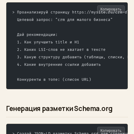
Копировать
> Проанализируй страницу https://mysite.ru/crm-dly
  Целевой запрос: "crm для малого бизнеса"
  Дай рекомендации:
  1. Как улучшить title и H1
  2. Каких LSI-слов не хватает в тексте
  3. Какую структуру добавить (таблицы, списки, FA
  4. Какие внутренние ссылки добавить
  Конкуренты в топе: (список URL)
Генерация разметки Schema.org
Копировать
> Создай JSON-LD разметку Schema.org для страницы 