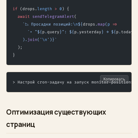
if
 (drops.
length
 >
 0
) {
  await
 sendTelegramAlert
(
    `📉 Просадки позиций:
\n
${
drops
.
map
(
p
 =>
      `• "${
p
.
query
}": ${
p
.
yesterday
} → ${
p
.
today
}
    ).
join
(
'
\n
'
)
}`
  );
}
Копировать
> Настрой cron-задачу на запуск monitor-positions.
Оптимизация существующих
страниц