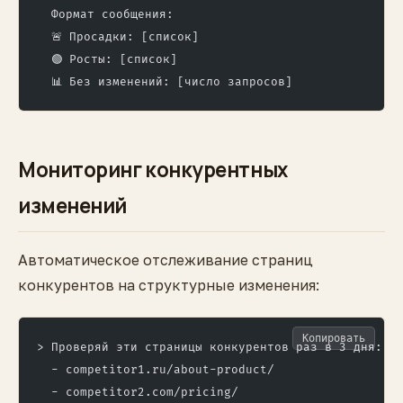
  Формат сообщения:
  🚨 Просадки: [список]
  🟢 Росты: [список]
  📊 Без изменений: [число запросов]
Мониторинг конкурентных
изменений
Автоматическое отслеживание страниц
конкурентов на структурные изменения:
Копировать
> Проверяй эти страницы конкурентов раз в 3 дня:
  - competitor1.ru/about-product/
  - competitor2.com/pricing/