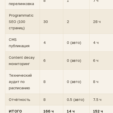
8
1
7 ч
перелинковка
Programmatic
SEO (100
30
2
28 ч
страниц)
CMS
4
0 (авто)
4 ч
публикация
Content decay
6
0 (авто)
6 ч
мониторинг
Технический
аудит по
8
0 (авто)
8 ч
расписанию
Отчётность
8
0.5 (авто)
7.5 ч
ИТОГО
166 ч
14 ч
152 ч