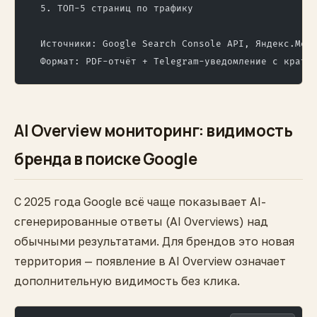
  5. ТОП-5 страниц по трафику
  Источники: Google Search Console API, Яндекс.Мет
  Формат: PDF-отчёт + Telegram-уведомление с кратк
AI Overview мониторинг: видимость
бренда в поиске Google
С 2025 года Google всё чаще показывает AI-
сгенерированные ответы (AI Overviews) над
обычными результатами. Для брендов это новая
территория — появление в AI Overview означает
дополнительную видимость без клика.