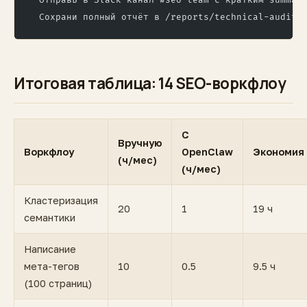
  Отправь в Slack канал #seo-team с кратким summar
  Сохрани полный отчёт в /reports/technical-audit-
Итоговая таблица: 14 SEO-воркфлоу
С
Вручную
Воркфлоу
OpenClaw
Экономия
(ч/мес)
(ч/мес)
Кластеризация
20
1
19 ч
семантики
Написание
мета-тегов
10
0.5
9.5 ч
(100 страниц)