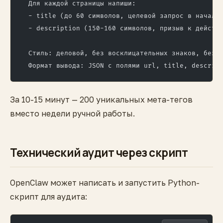
  Для каждой страницы напиши:
  - title (до 60 символов, целевой запрос в начале
  - description (150-160 символов, призыв к действ
  Стиль: деловой, без восклицательных знаков, без 
  Формат вывода: JSON с полями url, title, descrip
За 10-15 минут — 200 уникальных мета-тегов
вместо недели ручной работы.
Технический аудит через скрипт
OpenClaw может написать и запустить Python-
скрипт для аудита: