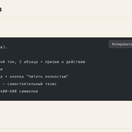
в
Копироват
ов).
вой тон, 3 абзаца + призыв к действию
ми
ца + кнопка "Читать полностью"
й — самостоятельный тезис
 400-600 символов