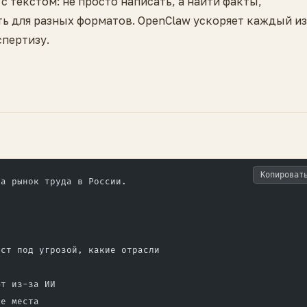
с текстом: не просто написать, а найти факты,
ть для разных форматов. OpenClaw ускоряет каждый из
спертизу.
Копироват
на рынок труда в России.
ест под угрозой, какие отрасли
ют из-за ИИ
ие места