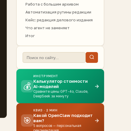
Работа с большим архивом
Автоматизация рутины редакции
Кейс: редакция делового издания
Что агент не заменяет
Итог
ИНСТРУМЕНТ
Калькулятор стоимости
💰
→
AI-моделей
Сравните цены GPT-4o, Claude,
DeepSeek за минуту
КВИЗ · 2 МИН
Какой OpenClaw подходит
🎯
→
вам?
5 вопросов — персональная
рекомендация