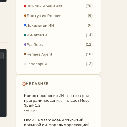
Ошибки и решения
(70)
Доступ из России
(6)
Локальный ИИ
(8)
ИИ-агенты
(14)
Разборы
(12)
Hermes Agent
(10)
ь
Глоссарий
(12)
НЕДАВНЕЕ
Новое поколение ИИ-агентов для
программирования: что даст Muse
Spark 1.2
сегодня
Ling-3.0-flash: новый открытый
большой ИИ-модель с адресацией