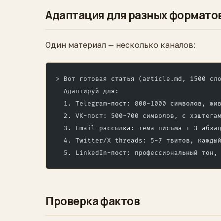
Адаптация для разных формато
Один материал — несколько каналов:
> Вот готовая статья (article.md, 1500 сл
  Адаптируй для:
  1. Telegram-пост: 800-1000 символов, жи
  2. VK-пост: 500-700 символов, с хэштега
  3. Email-рассылка: тема письма + 3 абза
  4. Twitter/X threads: 5-7 твитов, кажды
  5. LinkedIn-пост: профессиональный тон,
Проверка фактов