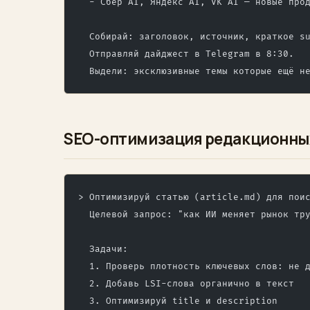
  - Сбер AI, Яндекс AI, VK AI — новые про
  Собирай: заголовок, источник, краткое s
  Отправляй дайджест в Telegram в 8:30.
  Выдели: эксклюзивные темы которые ещё н
SEO-оптимизация редакционны
> Оптимизируй статью (article.md) для пои
  Целевой запрос: "как ИИ меняет рынок тр
  Задачи:
  1. Проверь плотность ключевых слов: не 
  2. Добавь LSI-слова органично в текст
  3. Оптимизируй title и description