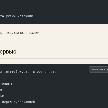
кта укажи источник.
веряемыми ссылками.
тервью
Копироват
йл interview.txt, 8 000 слов).
 тезисы
ии
вью
ь перед публикацией