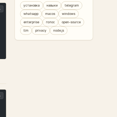
установка
навыки
telegram
ь
whatsapp
macos
windows
enterprise
голос
open-source
llm
privacy
node.js
ь