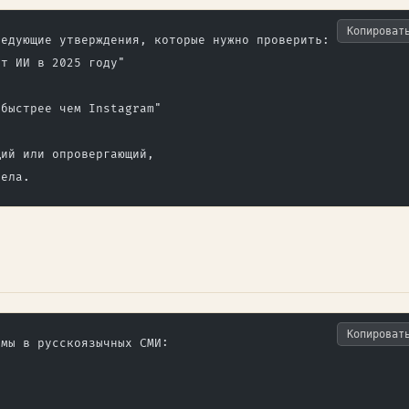
Копироват
ледующие утверждения, которые нужно проверить:
ет ИИ в 2025 году"
 быстрее чем Instagram"
щий или опровергающий,
рела.
Копироват
емы в русскоязычных СМИ: