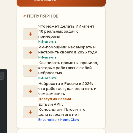
ПОПУЛЯРНОЕ
Что может делать ИИ-агент:
40 реальных задач с
примерами
ИИ-агенты
ИИ-помощник: как выбрать и
настроить своего в 2026 году
ИИ-агенты
Как писать промпты: правила,
которые работают с любой
нейросетью
ь
ИИ-агенты
Нейросети в России в 2026:
что работает, как оплатить и
чем заменить
Доступ из России
Есть ли API у
КонсультантПлюс и что
делать, если его нет
Enterprise / NemoClaw