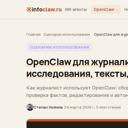
info
claw.ru
ИИ-агенты
OpenClaw
H
▾
Главная
Сценарии использования
OpenClaw для жур
СЦЕНАРИИ ИСПОЛЬЗОВАНИЯ
OpenClaw для журнали
исследования, тексты
Как журналист использует OpenClaw: сбо
проверка фактов, редактирование и авто
Степан Ноянов
·
24 марта 2026 г.
·
5 мин чтения