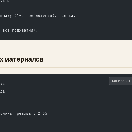
дукты
ummary (1-2 предложения), ссылка.
е все подхватили.
х материалов
Копироват
ска:
уда"
должна превышать 2-3%