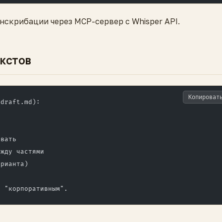
скрибации через MCP-сервер с Whisper API.
екстов
Копироват
 draft.md):
ывать
ежду частями
арианта)
т "корпоративным".