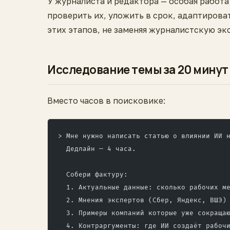
У журналиста и редактора — особая работа 
проверить их, уложить в срок, адаптирова
этих этапов, не заменяя журналистскую эк
Исследование темы за 20 минут
Вместо часов в поисковике:
> Мне нужно написать статью о влиянии ИИ 
  Дедлайн — 4 часа.
  Собери фактуру:
  1. Актуальные данные: сколько рабочих м
  2. Мнения экспертов (Сбер, Яндекс, ВШЭ)
  3. Примеры компаний которые уже сокраща
  4. Контраргументы: где ИИ создаёт рабоч