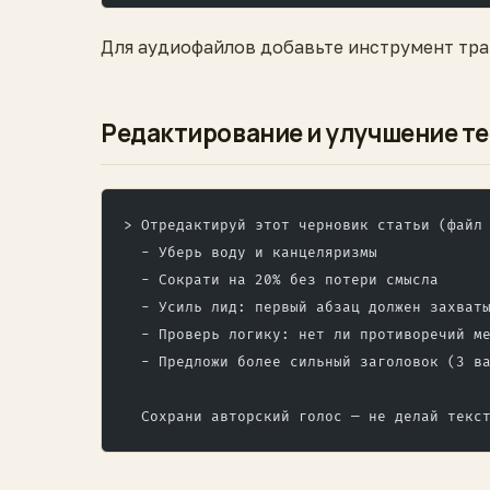
Для аудиофайлов добавьте инструмент тран
Редактирование и улучшение т
> Отредактируй этот черновик статьи (файл
  - Уберь воду и канцеляризмы
  - Сократи на 20% без потери смысла
  - Усиль лид: первый абзац должен захват
  - Проверь логику: нет ли противоречий м
  - Предложи более сильный заголовок (3 в
  Сохрани авторский голос — не делай текс