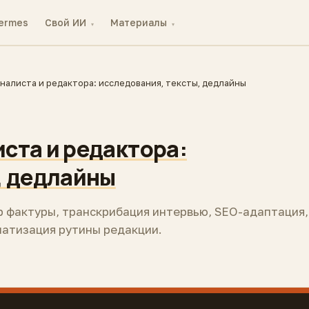
ermes
Свой ИИ
Материалы
▾
▾
налиста и редактора: исследования, тексты, дедлайны
ста и редактора:
, дедлайны
р фактуры, транскрибация интервью, SEO-адаптация,
матизация рутины редакции.