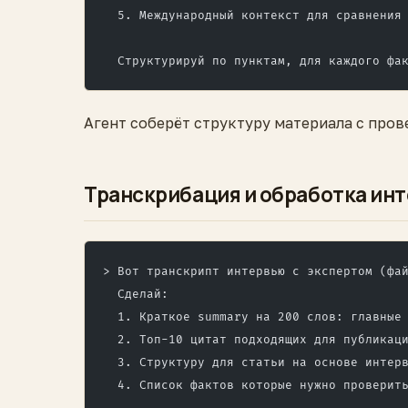
  5. Международный контекст для сравнения
  Структурируй по пунктам, для каждого фа
Агент соберёт структуру материала с про
Транскрибация и обработка ин
> Вот транскрипт интервью с экспертом (фа
  Сделай:
  1. Краткое summary на 200 слов: главные
  2. Топ-10 цитат подходящих для публикац
  3. Структуру для статьи на основе интер
  4. Список фактов которые нужно проверит