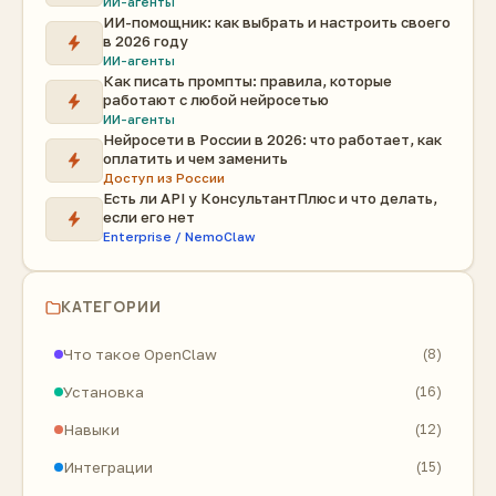
ИИ-агенты
ИИ-помощник: как выбрать и настроить своего
в 2026 году
ИИ-агенты
Как писать промпты: правила, которые
работают с любой нейросетью
ИИ-агенты
Нейросети в России в 2026: что работает, как
оплатить и чем заменить
Доступ из России
Есть ли API у КонсультантПлюс и что делать,
если его нет
Enterprise / NemoClaw
КАТЕГОРИИ
Что такое OpenClaw
(8)
Установка
(16)
Навыки
(12)
Интеграции
(15)