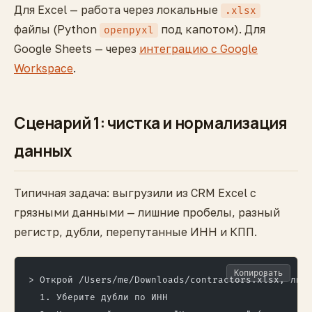
Для Excel — работа через локальные
.xlsx
файлы (Python
под капотом). Для
openpyxl
Google Sheets — через
интеграцию с Google
Workspace
.
Сценарий 1: чистка и нормализация
данных
Типичная задача: выгрузили из CRM Excel с
грязными данными — лишние пробелы, разный
регистр, дубли, перепутанные ИНН и КПП.
Копировать
> Открой /Users/me/Downloads/contractors.xlsx, лис
  1. Уберите дубли по ИНН