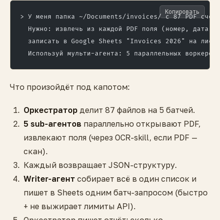
Копировать
> У меня папка ~/Documents/invoices/ с 87 PDF счёт
  Нужно: извлечь из каждой PDF поля (номер, дата, 
  записать в Google Sheets "Invoices 2026" на лист
  Используй мульти-агента: 5 параллельных воркеров
Что произойдёт под капотом:
Оркестратор
делит 87 файлов на 5 батчей.
5 sub-агентов
параллельно открывают PDF,
извлекают поля (через OCR-skill, если PDF —
скан).
Каждый возвращает JSON-структуру.
Writer-агент
собирает всё в один список и
пишет в Sheets одним батч-запросом (быстро
+ не выжирает лимиты API).
Оркестратор пишет отчёт: сколько