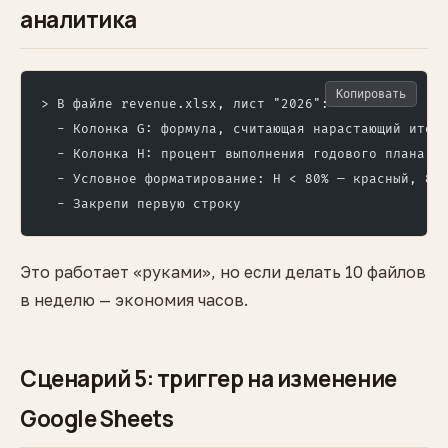
аналитика
Копировать
> В файле revenue.xlsx, лист "2026":
  - Колонка G: формула, считающая нарастающий итог
  - Колонка H: процент выполнения годового плана (
  - Условное форматирование: H < 80% — красный, 80
  - Закрепи первую строку
Это работает «руками», но если делать 10 файлов
в неделю — экономия часов.
Сценарий 5: триггер на изменение
Google Sheets