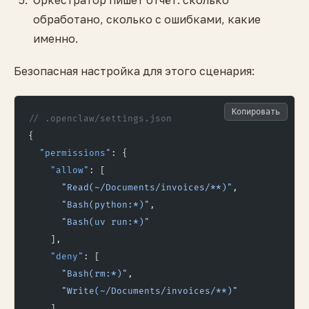
обработано, сколько с ошибками, какие
именно.
Безопасная настройка для этого сценария:
Копировать
// .openclaw/settings.json
{
  "permissions"
: {
    "allow"
: [
      "Read(~/Documents/invoices/**)"
,
      "Bash(python:*)"
,
      "Bash(uv run:*)"
    ],
    "deny"
: [
      "Bash(rm:*)"
,
      "Write(~/Documents/invoices/**)"
    ]