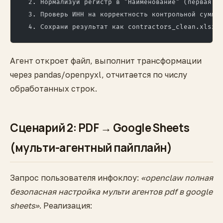
  2. Нормализуй регистр в "Наименование" (первая б
  3. Проверь ИНН на корректность контрольной суммы
  4. Сохрани результат как contractors_clean.xlsx
Агент откроет файл, выполнит трансформации
через pandas/openpyxl, отчитается по числу
обработанных строк.
Сценарий 2: PDF → Google Sheets
(мульти-агентный пайплайн)
Запрос пользователя инфоклоу:
«openclaw полная
безопасная настройка мульти агентов pdf в google
sheets»
. Реализация: