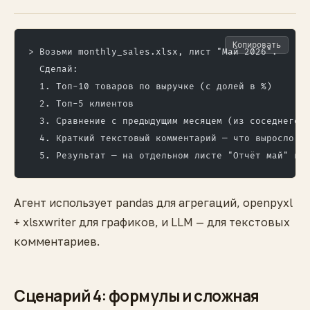
Копировать
> Возьми monthly_sales.xlsx, лист "Май 2026".
  Сделай:
  1. Топ-10 товаров по выручке (с долей в %)
  2. Топ-5 клиентов
  3. Сравнение с предыдущим месяцем (из соседнего 
  4. Краткий текстовый комментарий — что выросло, 
  5. Результат — на отдельном листе "Отчёт май" в 
Агент использует pandas для агрегаций, openpyxl
+ xlsxwriter для графиков, и LLM — для текстовых
комментариев.
Сценарий 4: формулы и сложная