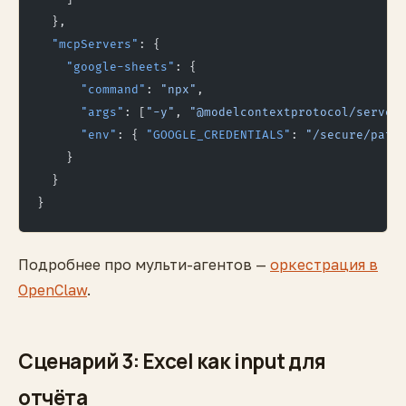
  },
  "mcpServers"
: {
    "google-sheets"
: {
      "command"
: 
"npx"
,
      "args"
: [
"-y"
, 
"@modelcontextprotocol/server
      "env"
: { 
"GOOGLE_CREDENTIALS"
: 
"/secure/path
    }
  }
}
Подробнее про мульти-агентов —
оркестрация в
OpenClaw
.
Сценарий 3: Excel как input для
отчёта