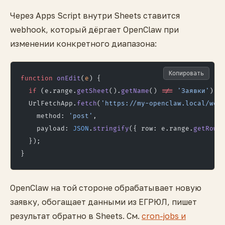
Через Apps Script внутри Sheets ставится
webhook, который дёргает OpenClaw при
изменении конкретного диапазона:
Копировать
function
 onEdit
(
e
) {
  if
 (e.range.
getSheet
().
getName
() 
!==
 'Заявки'
) 
r
  UrlFetchApp.
fetch
(
'https://my-openclaw.local/web
    method: 
'post'
,
    payload: 
JSON
.
stringify
({ row: e.range.
getRow
(
  });
}
OpenClaw на той стороне обрабатывает новую
заявку, обогащает данными из ЕГРЮЛ, пишет
результат обратно в Sheets. См.
cron-jobs и