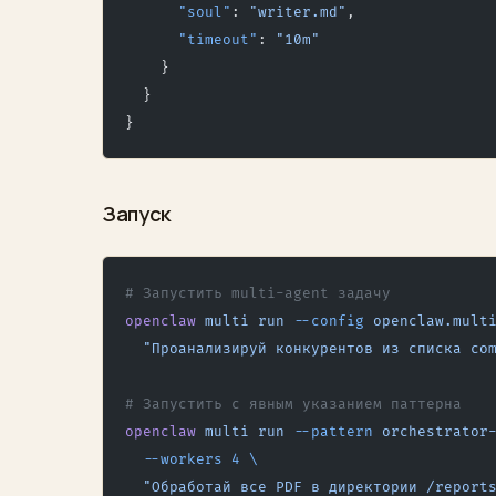
      "soul"
: 
"writer.md"
,
      "timeout"
: 
"10m"
    }
  }
}
Запуск
# Запустить multi-agent задачу
openclaw
 multi
 run
 --config
 openclaw.mult
  "Проанализируй конкурентов из списка co
# Запустить с явным указанием паттерна
openclaw
 multi
 run
 --pattern
 orchestrator
  --workers
 4
 \
  "Обработай все PDF в директории /report