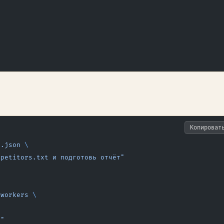
Копироват
i.json
 \
mpetitors.txt и подготовь отчёт"
-workers
 \
s"