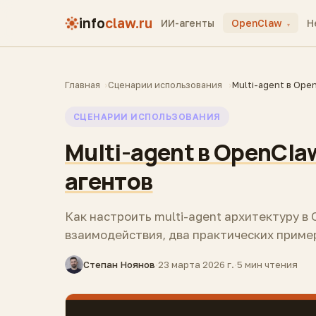
info
claw.ru
ИИ-агенты
OpenClaw
H
▾
Главная
Сценарии использования
Multi-agent в Ope
СЦЕНАРИИ ИСПОЛЬЗОВАНИЯ
Multi-agent в OpenClaw
агентов
Как настроить multi-agent архитектуру в
взаимодействия, два практических пример
Степан Ноянов
·
23 марта 2026 г.
·
5 мин чтения