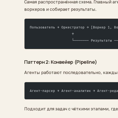
Самая распространённая схема. Главный аг
воркеров и собирает результаты.
Пользователь → Оркестратор → [Воркер 1, В
                    ↑                    
                    └─────── Результаты ─
Паттерн 2: Конвейер (Pipeline)
Агенты работают последовательно, кажды
Агент-парсер → Агент-аналитик → Агент-ред
Подходит для задач с чёткими этапами, г