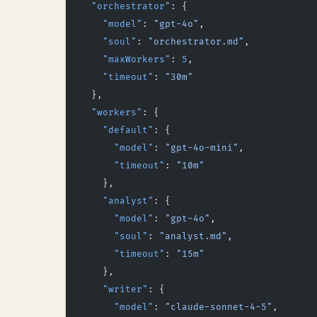
  "orchestrator"
: {
    "model"
: 
"gpt-4o"
,
    "soul"
: 
"orchestrator.md"
,
    "maxWorkers"
: 
5
,
    "timeout"
: 
"30m"
  },
  "workers"
: {
    "default"
: {
      "model"
: 
"gpt-4o-mini"
,
      "timeout"
: 
"10m"
    },
    "analyst"
: {
      "model"
: 
"gpt-4o"
,
      "soul"
: 
"analyst.md"
,
      "timeout"
: 
"15m"
    },
    "writer"
: {
      "model"
: 
"claude-sonnet-4-5"
,