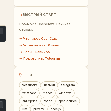
БЫСТРЫЙ СТАРТ
Новичок в OpenClaw? Начните
отсюда:
ь
→ Что такое OpenClaw
→ Установка за 10 минут
→ Топ-10 навыков
→ Подключить Telegram
ТЕГИ
установка
навыки
telegram
whatsapp
macos
windows
enterprise
голос
open-source
ь
llm
privacy
node.js