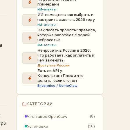
примерами
ИИ-агенты
ИИ-помощник: как выбрать и
настроить своего в 2026 году
ИИ-агенты
Как писать промпты: правила,
которые работают с любой
нейросетью
а
ИИ-агенты
Нейросети в России в 2026:
что работает, как оплатить и
чем заменить
Доступ из России
Есть ли API у
КонсультантПлюс и что
делать, если его нет
Enterprise / NemoClaw
КАТЕГОРИИ
ь
Что такое OpenClaw
(8)
ери
Установка
(16)