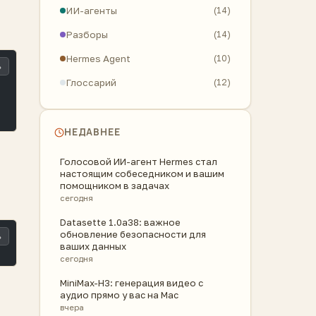
ИИ-агенты
(14)
Разборы
(14)
Hermes Agent
(10)
ь
Глоссарий
(12)
НЕДАВНЕЕ
Голосовой ИИ-агент Hermes стал
настоящим собеседником и вашим
помощником в задачах
сегодня
Datasette 1.0a38: важное
обновление безопасности для
ь
ваших данных
сегодня
MiniMax-H3: генерация видео с
аудио прямо у вас на Mac
вчера