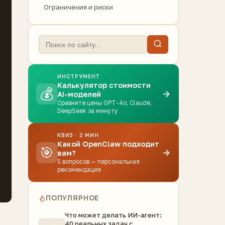
Ограничения и риски
ИНСТРУМЕНТ
Калькулятор стоимости
💰
→
AI-моделей
Сравните цены GPT-4o, Claude,
DeepSeek за минуту
КВИЗ · 2 МИН
Какой OpenClaw подходит
🎯
→
вам?
5 вопросов — персональная
рекомендация
ПОПУЛЯРНОЕ
Что может делать ИИ-агент:
40 реальных задач с