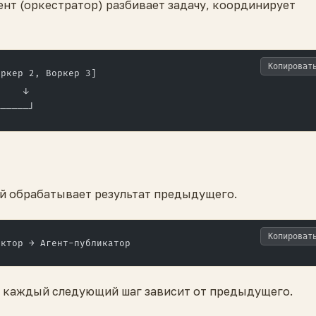
ент (оркестратор) разбивает задачу, координирует
Копироват
оркер 2, Воркер 3]
     ↓
──────┘
й обрабатывает результат предыдущего.
Копироват
актор → Агент-публикатор
де каждый следующий шаг зависит от предыдущего.