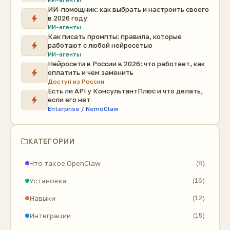
ИИ-помощник: как выбрать и настроить своего
в 2026 году
ИИ-агенты
Как писать промпты: правила, которые
работают с любой нейросетью
ИИ-агенты
Нейросети в России в 2026: что работает, как
оплатить и чем заменить
Доступ из России
Есть ли API у КонсультантПлюс и что делать,
если его нет
Enterprise / NemoClaw
КАТЕГОРИИ
Что такое OpenClaw
(8)
Установка
(16)
Навыки
(12)
Интеграции
(15)