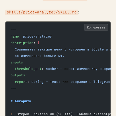
:
skills/price-analyzer/SKILL.md
Копировать
---
name
: 
price-analyzer
description
: 
|
  Сравнивает текущие цены с историей в SQLite и фо
  об изменениях больше N%.
inputs
:
  threshold_pct
: 
number — порог изменения, наприме
outputs
:
  report
: 
string — текст для отправки в Telegram
---
# Алгоритм
1.
 Открой ./prices.db (SQLite). Таблица prices(pro