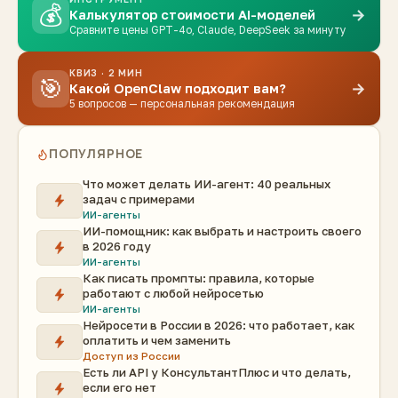
💰
→
Калькулятор стоимости AI-моделей
Сравните цены GPT-4o, Claude, DeepSeek за минуту
КВИЗ · 2 МИН
🎯
→
Какой OpenClaw подходит вам?
5 вопросов — персональная рекомендация
ПОПУЛЯРНОЕ
Что может делать ИИ-агент: 40 реальных
задач с примерами
ИИ-агенты
ИИ-помощник: как выбрать и настроить своего
в 2026 году
ИИ-агенты
Как писать промпты: правила, которые
работают с любой нейросетью
ИИ-агенты
Нейросети в России в 2026: что работает, как
оплатить и чем заменить
Доступ из России
Есть ли API у КонсультантПлюс и что делать,
если его нет