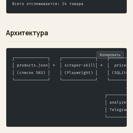
Всего отслеживается: 24 товара
Архитектура
Копировать
┌──────────────┐    ┌──────────────┐    ┌─────────
│ products.json│ →  │ scraper-skill│ →  │  prices.
│ (список SKU) │    │ (Playwright) │    │ (SQLite)
└──────────────┘    └──────────────┘    └─────────
                                                ↓
                                       ┌──────────
                                       │ analyzer 
                                       │ Telegram 
                                       └──────────