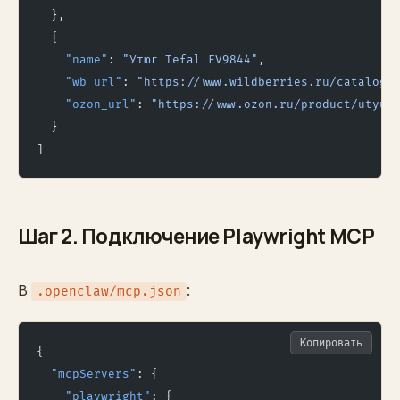
  },
  {
    "name"
: 
"Утюг Tefal FV9844"
,
    "wb_url"
: 
"https://www.wildberries.ru/catalog/
    "ozon_url"
: 
"https://www.ozon.ru/product/utyug
  }
]
Шаг 2. Подключение Playwright MCP
В
:
.openclaw/mcp.json
Копировать
{
  "mcpServers"
: {
    "playwright"
: {