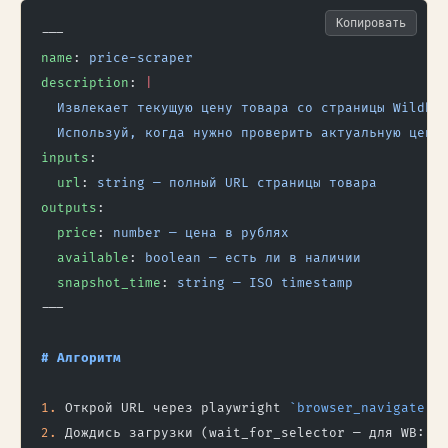
Копировать
---
name
: 
price-scraper
description
: 
|
  Извлекает текущую цену товара со страницы Wildbe
  Используй, когда нужно проверить актуальную цену
inputs
:
  url
: 
string — полный URL страницы товара
outputs
:
  price
: 
number — цена в рублях
  available
: 
boolean — есть ли в наличии
  snapshot_time
: 
string — ISO timestamp
---
# Алгоритм
1.
 Открой URL через playwright 
`browser_navigate`
.
2.
 Дождись загрузки (wait_for_selector — для WB: 
`