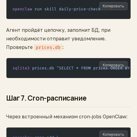
Копировать
openclaw
 run
 skill
 daily-price-check
Агент пройдёт цепочку, заполнит БД, при
необходимости отправит уведомление.
Проверьте
:
prices.db
Копировать
sqlite3
 prices.db
 "SELECT * FROM prices ORDER BY t
Шаг 7. Cron-расписание
Через встроенный механизм cron-jobs OpenClaw:
Копировать