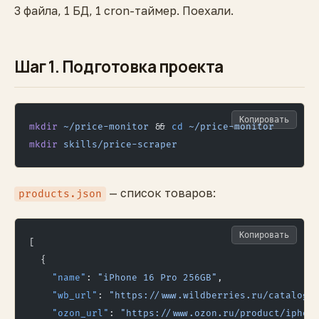
3 файла, 1 БД, 1 cron-таймер. Поехали.
Шаг 1. Подготовка проекта
Копировать
mkdir
 ~/price-monitor
 && 
cd
 ~/price-monitor
mkdir
 skills/price-scraper
— список товаров:
products.json
Копировать
[
  {
    "name"
: 
"iPhone 16 Pro 256GB"
,
    "wb_url"
: 
"https://www.wildberries.ru/catalog/
    "ozon_url"
: 
"https://www.ozon.ru/product/iphon