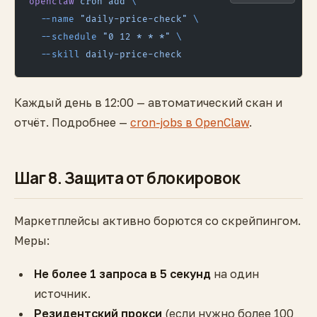
openclaw
 cron
 add
 \
  --name
 "daily-price-check"
 \
  --schedule
 "0 12 * * *"
 \
  --skill
 daily-price-check
Каждый день в 12:00 — автоматический скан и
отчёт. Подробнее —
cron-jobs в OpenClaw
.
Шаг 8. Защита от блокировок
Маркетплейсы активно борются со скрейпингом.
Меры:
Не более 1 запроса в 5 секунд
на один
источник.
Резидентский прокси
(если нужно более 100