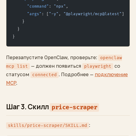
      "command"
: 
"npx"
,
      "args"
: [
"-y"
, 
"@playwright/mcp@latest"
]
    }
  }
}
Перезапустите OpenClaw, проверьте:
openclaw
— должен появиться
со
mcp list
playwright
статусом
. Подробнее —
подключение
connected
MCP
.
Шаг 3. Скилл
price-scraper
:
skills/price-scraper/SKILL.md