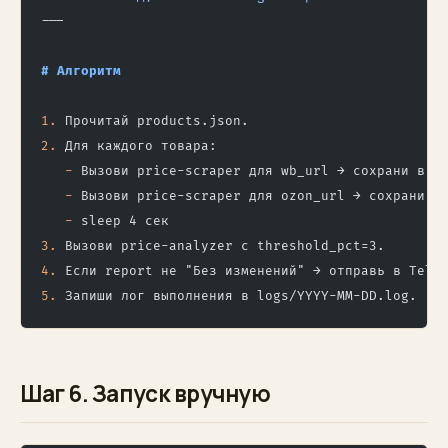
---
# Алгоритм
1.
 Прочитай products.json.
2.
 Для каждого товара:
   -
 Вызови price-scraper для wb_url → сохрани в p
   -
 Вызови price-scraper для ozon_url → сохрани в
   -
 sleep 4 сек
3.
 Вызови price-analyzer с threshold_pct=3.
4.
 Если report не "Без изменений" → отправь в Tele
5.
 Запиши лог выполнения в logs/YYYY-MM-DD.log.
Шаг 6. Запуск вручную