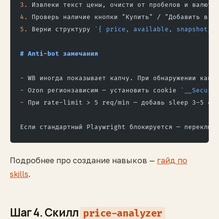
3.
 Извлеки текст цены, очисти от пробелов и валюты
4.
 Проверь наличие кнопки "Купить" / "Добавить в к
5.
 Верни структуру 
`{ price, available, snapshot_t
# Anti-bot замечания
-
 WB иногда показывает капчу. При обнаружении капч
-
 Ozon регионзависим — установить cookie 
`__Secure
-
 При rate-limit > 5 req/min — добавь sleep 3–5 се
Если стандартный Playwright блокируется — переключ
Подробнее про создание навыков —
гайд по
skills
.
Шаг 4. Скилл
price-analyzer