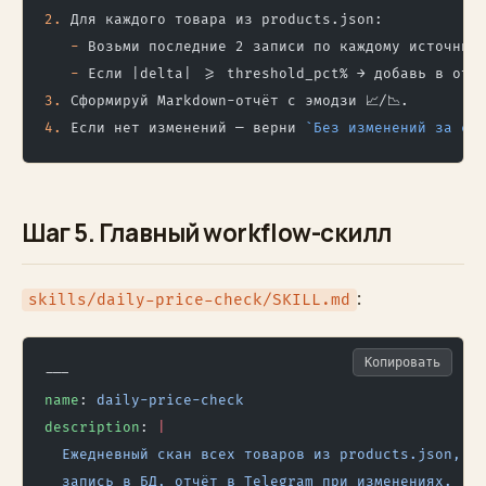
2.
 Для каждого товара из products.json:
   -
 Возьми последние 2 записи по каждому источник
   -
 Если |delta| >= threshold_pct% → добавь в отч
3.
 Сформируй Markdown-отчёт с эмодзи 📈/📉.
4.
 Если нет изменений — верни 
`Без изменений за су
Шаг 5. Главный workflow-скилл
:
skills/daily-price-check/SKILL.md
Копировать
---
name
: 
daily-price-check
description
: 
|
  Ежедневный скан всех товаров из products.json,
  запись в БД, отчёт в Telegram при изменениях.