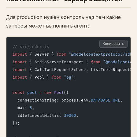
Для production нужен контроль над тем какие
запросы может выполнять агент:
Копировать
// src/index.ts
import
 { Server } 
from
 "@modelcontextprotocol/sdk/
import
 { StdioServerTransport } 
from
 "@modelcontex
import
 { CallToolRequestSchema, ListToolsRequestSc
import
 { Pool } 
from
 "pg"
;
const
 pool
 =
 new
 Pool
({
  connectionString: process.env.
DATABASE_URL
,
  max: 
5
,
  idleTimeoutMillis: 
30000
,
});