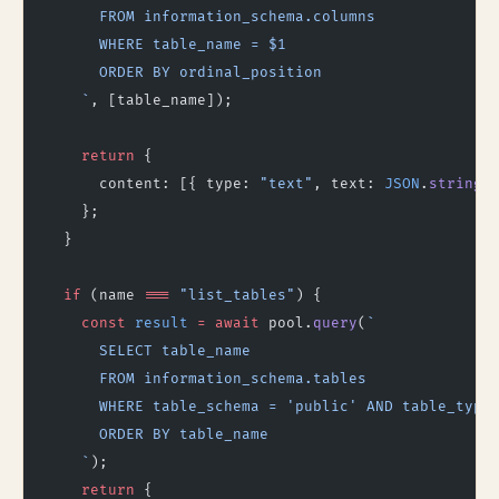
      FROM information_schema.columns
      WHERE table_name = $1
      ORDER BY ordinal_position
    `
, [table_name]);
    return
 {
      content: [{ type: 
"text"
, text: 
JSON
.
stringi
    };
  }
  if
 (name 
===
 "list_tables"
) {
    const
 result
 =
 await
 pool.
query
(
`
      SELECT table_name
      FROM information_schema.tables
      WHERE table_schema = 'public' AND table_type
      ORDER BY table_name
    `
);
    return
 {