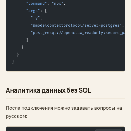
      "command"
: 
"npx"
,
      "args"
: [
        "-y"
,
        "@modelcontextprotocol/server-postgres"
,
        "postgresql://openclaw_readonly:secure_pas
      ]
    }
  }
}
Аналитика данных без SQL
После подключения можно задавать вопросы на
русском: