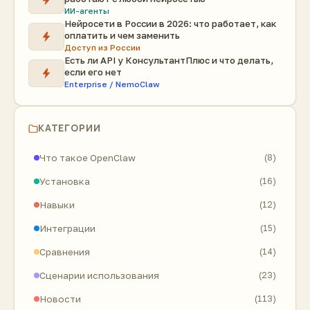
ИИ-агенты
Нейросети в России в 2026: что работает, как
оплатить и чем заменить
Доступ из России
Есть ли API у КонсультантПлюс и что делать,
если его нет
Enterprise / NemoClaw
КАТЕГОРИИ
Что такое OpenClaw
(8)
Установка
(16)
Навыки
(12)
Интеграции
(15)
Сравнения
(14)
Сценарии использования
(23)
Новости
(113)