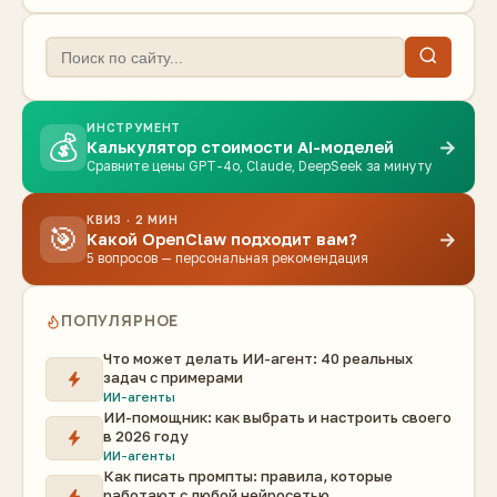
ИНСТРУМЕНТ
💰
→
Калькулятор стоимости AI-моделей
Сравните цены GPT-4o, Claude, DeepSeek за минуту
КВИЗ · 2 МИН
🎯
→
Какой OpenClaw подходит вам?
5 вопросов — персональная рекомендация
ПОПУЛЯРНОЕ
Что может делать ИИ-агент: 40 реальных
задач с примерами
ИИ-агенты
ИИ-помощник: как выбрать и настроить своего
в 2026 году
ИИ-агенты
Как писать промпты: правила, которые
работают с любой нейросетью