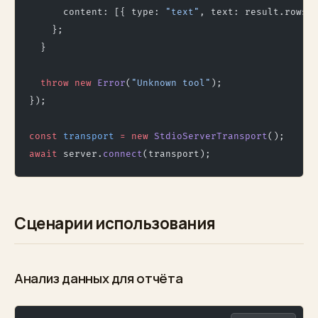
      content: [{ type: 
"text"
, text: result.rows.
    };
  }
  throw
 new
 Error
(
"Unknown tool"
);
});
const
 transport
 =
 new
 StdioServerTransport
();
await
 server.
connect
(transport);
Сценарии использования
Анализ данных для отчёта