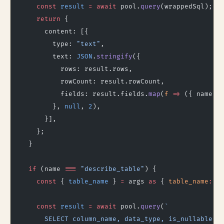
    const
 result
 =
 await
 pool.
query
(wrappedSql);
    return
 {
      content: [{
        type: 
"text"
,
        text: 
JSON
.
stringify
({
          rows: result.rows,
          rowCount: result.rowCount,
          fields: result.fields.
map
(
f
 =>
 ({ name: 
        }, 
null
, 
2
),
      }],
    };
  }
  if
 (name 
===
 "describe_table"
) {
    const
 { 
table_name
 } 
=
 args 
as
 { 
table_name
:
 s
    const
 result
 =
 await
 pool.
query
(
`
      SELECT column_name, data_type, is_nullable, 