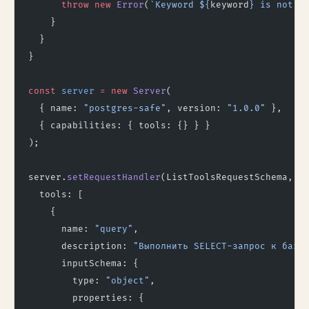
      throw
 new
 Error
(
`Keyword ${
keyword
} is not a
    }
  }
}
const
 server
 =
 new
 Server
(
  { name: 
"postgres-safe"
, version: 
"1.0.0"
 },
  { capabilities: { tools: {} } }
);
server.
setRequestHandler
(ListToolsRequestSchema, 
a
  tools: [
    {
      name: 
"query"
,
      description: 
"Выполнить SELECT-запрос к базе
      inputSchema: {
        type: 
"object"
,
        properties: {