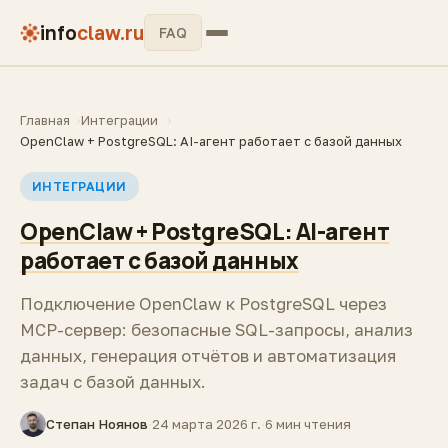
info
claw.ru
FAQ
Главная
Интеграции
OpenClaw + PostgreSQL: AI-агент работает с базой данных
ИНТЕГРАЦИИ
OpenClaw + PostgreSQL: AI-агент
работает с базой данных
Подключение OpenClaw к PostgreSQL через
MCP-сервер: безопасные SQL-запросы, анализ
данных, генерация отчётов и автоматизация
задач с базой данных.
Степан Ноянов
·
24 марта 2026 г.
·
6 мин чтения