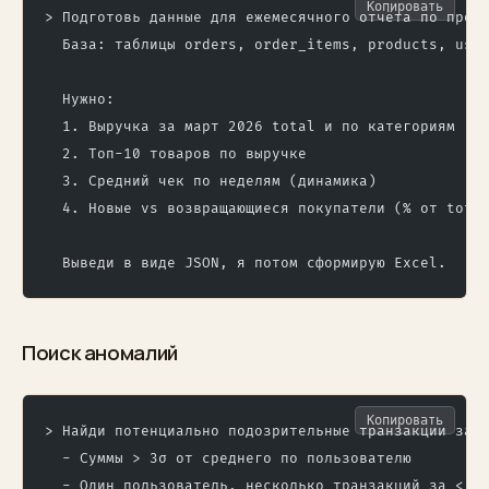
Копировать
> Подготовь данные для ежемесячного отчёта по прод
  База: таблицы orders, order_items, products, use
  Нужно:
  1. Выручка за март 2026 total и по категориям
  2. Топ-10 товаров по выручке
  3. Средний чек по неделям (динамика)
  4. Новые vs возвращающиеся покупатели (% от tota
  Выведи в виде JSON, я потом сформирую Excel.
Поиск аномалий
Копировать
> Найди потенциально подозрительные транзакции за 
  - Суммы > 3σ от среднего по пользователю
  - Один пользователь, несколько транзакций за < 5