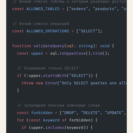
// Белый список таблиц к которым разрешён доступ
const
 ALLOWED_TABLES
 =
 [
"orders"
, 
"products"
, 
"use
// Белый список операций
const
 ALLOWED_OPERATIONS
 =
 [
"SELECT"
];
function
 validateQuery
(
sql
:
 string
)
:
 void
 {
  const
 upper
 =
 sql.
toUpperCase
().
trim
();
  // Разрешаем только SELECT
  if
 (
!
upper.
startsWith
(
"SELECT"
)) {
    throw
 new
 Error
(
"Only SELECT queries are allow
  }
  // Запрещаем опасные ключевые слова
  const
 forbidden
 =
 [
"DROP"
, 
"DELETE"
, 
"UPDATE"
, 
"
  for
 (
const
 keyword
 of
 forbidden) {
    if
 (upper.
includes
(keyword)) {