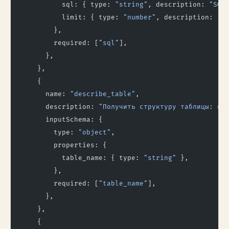
          sql: { type: 
"string"
, description: 
"SQL
          limit: { type: 
"number"
, description: 
"М
        },
        required: [
"sql"
],
      },
    },
    {
      name: 
"describe_table"
,
      description: 
"Получить структуру таблицы: ко
      inputSchema: {
        type: 
"object"
,
        properties: {
          table_name: { type: 
"string"
 },
        },
        required: [
"table_name"
],
      },
    },
    {