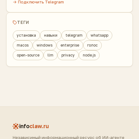
→ Подключить Telegram
ТЕГИ
установка
навыки
telegram
whatsapp
macos
windows
enterprise
голос
open-source
llm
privacy
node.js
info
claw.ru
Независимый информационный ресурс об ИИ-агенте