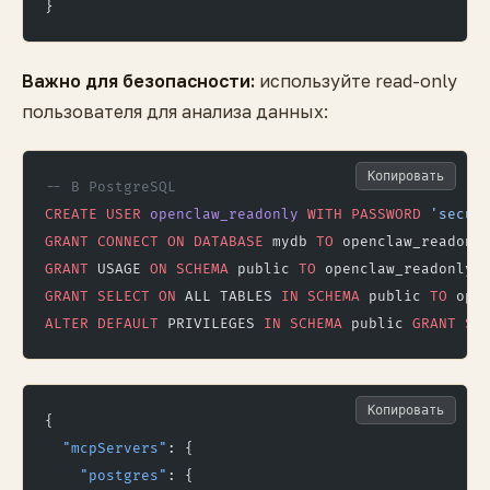
}
Важно для безопасности:
используйте read-only
пользователя для анализа данных:
Копировать
-- В PostgreSQL
CREATE
 USER
 openclaw_readonly
 WITH
 PASSWORD
 'secur
GRANT
 CONNECT
 ON
 DATABASE
 mydb 
TO
 openclaw_readonl
GRANT
 USAGE 
ON
 SCHEMA
 public 
TO
 openclaw_readonly;
GRANT
 SELECT
 ON
 ALL TABLES 
IN
 SCHEMA
 public 
TO
 ope
ALTER
 DEFAULT
 PRIVILEGES 
IN
 SCHEMA
 public 
GRANT
 SE
Копировать
{
  "mcpServers"
: {
    "postgres"
: {