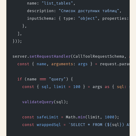
      name: 
"list_tables"
,
      description: 
"Список доступных таблиц"
,
      inputSchema: { type: 
"object"
, properties: {
    },
  ],
}));
server.
setRequestHandler
(CallToolRequestSchema, 
as
  const
 { 
name
, 
arguments
: 
args
 } 
=
 request.params
  if
 (name 
===
 "query"
) {
    const
 { 
sql
, 
limit
 =
 100
 } 
=
 args 
as
 { 
sql
:
 st
    validateQuery
(sql);
    const
 safeLimit
 =
 Math.
min
(limit, 
1000
);
    const
 wrappedSql
 =
 `SELECT * FROM (${
sql
}) AS 